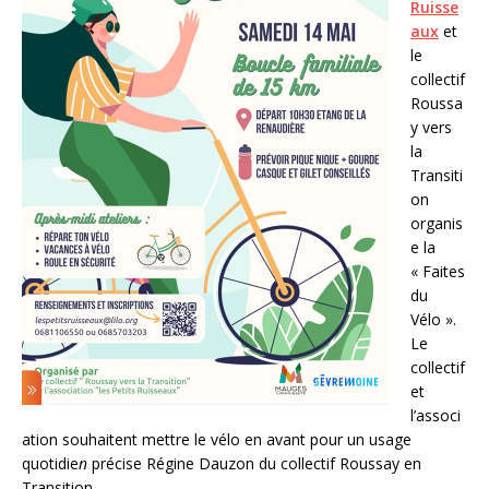
Ruisse
aux
et
le
collectif
Roussa
y vers
la
Transiti
on
organis
e la
« Faites
du
Vélo ».
Le
collectif
et
l’associ
ation souhaitent mettre le vélo en avant pour un usage
quotidie
n
précise Régine Dauzon du collectif Roussay en
Transition