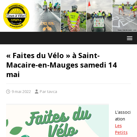
« Faites du Vélo » à Saint-
Macaire-en-Mauges samedi 14
mai
9 mai 2022
Par tavca
L’associ
ation
Les
Petits