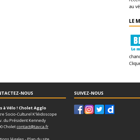
au vé
LE 
chanc
Clique
NTACTEZ-NOUS
SUIVEZ-NOUS
 à Vélo ! Cholet Agglo
re Socio-Culturel K'léidoscope
v. du Président Kennedy
0 Cholet
contact@tavca.fr
ions légales
-
Plan du site