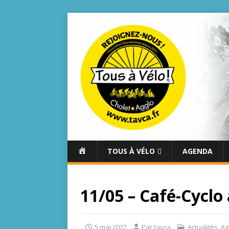
A
TOUS À VÉLO
AGENDA
C
C
U
11/05 – Café-Cyclo
E
I
L
5 mai 2022
Par tavca
Actualités
,
Ag