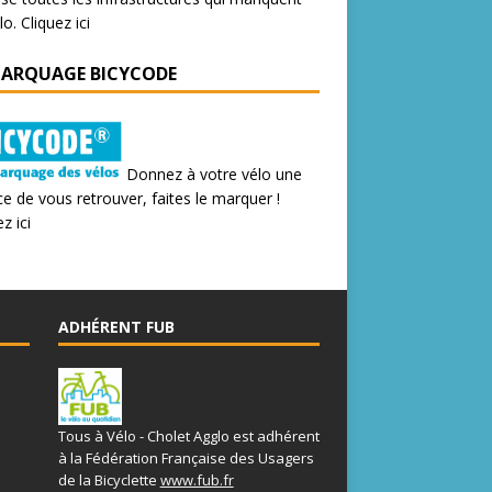
lo.
Cliquez ici
MARQUAGE BICYCODE
Donnez à votre vélo une
e de vous retrouver, faites le marquer !
z ici
ADHÉRENT FUB
Tous à Vélo - Cholet Agglo est adhérent
à la Fédération Française des Usagers
de la Bicyclette
www.fub.fr