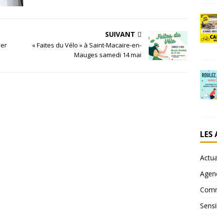
SUIVANT
ier
« Faites du Vélo » à Saint-Macaire-en-
Mauges samedi 14 mai
LES
Actua
Agen
Comm
Sensi