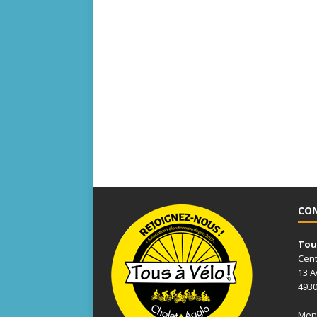
CO
Tous
Cent
13 A
4930
Ment