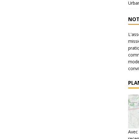
Urba
NOT
L'ass
missi
prati
commu
mode 
conviv
PLA
Avec 
recen