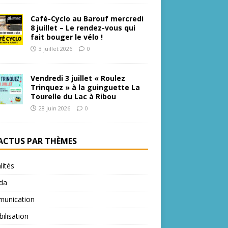
Café-Cyclo au Barouf mercredi
8 juillet – Le rendez-vous qui
fait bouger le vélo !
3 juillet 2026
0
Vendredi 3 juillet « Roulez
Trinquez » à la guinguette La
Tourelle du Lac à Ribou
28 juin 2026
0
 ACTUS PAR THÈMES
lités
da
unication
bilisation