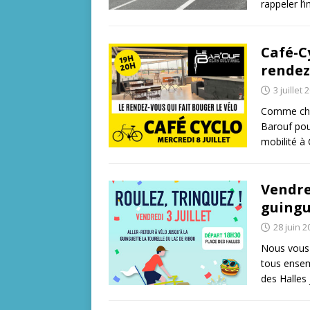
rappeler l’
Café-Cy
rendez-
3 juillet 
Comme chaq
Barouf pou
mobilité à
Vendred
guingu
28 juin 2
Nous vous 
tous ensem
des Halles 