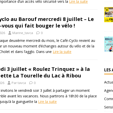
importance d’un accès vélo sécurisé vers la
Lire la suite
clo au Barouf mercredi 8 juillet – Le
vous qui fait bouger le vélo !
2026
Marine_tavca
0
ue deuxième mercredi du mois, le Café‑Cyclo revient au
r un nouveau moment d’échanges autour du vélo et de la
 Cholet et dans l’agglo. Dans une
Lire la suite
i 3 juillet « Roulez Trinquez » à la
LES
ette La Tourelle du Lac à Ribou
Actua
026
Par tavca
0
Agen
invitons le vendredi soir 3 juillet à partager un moment
ble avant les vacances. Nous partirons à 18h30 de la place
Comm
jusqu’à la guinguette la
Lire la suite
Sensi