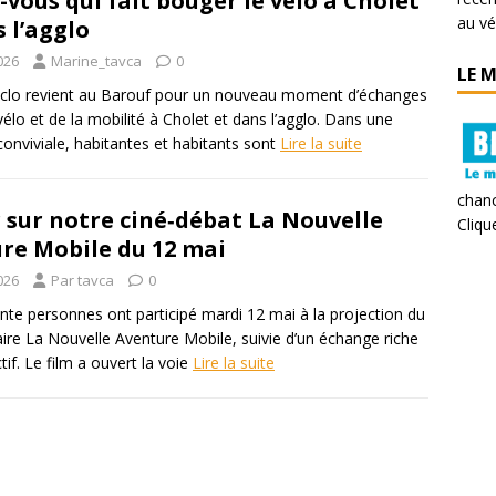
-vous qui fait bouger le vélo à Cholet
au vé
 l’agglo
026
Marine_tavca
0
LE 
clo revient au Barouf pour un nouveau moment d’échanges
élo et de la mobilité à Cholet et dans l’agglo. Dans une
onviviale, habitantes et habitants sont
Lire la suite
chanc
 sur notre ciné‑débat La Nouvelle
Clique
re Mobile du 12 mai
026
Par tavca
0
ente personnes ont participé mardi 12 mai à la projection du
re La Nouvelle Aventure Mobile, suivie d’un échange riche
tif. Le film a ouvert la voie
Lire la suite