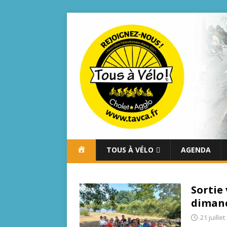
A
TOUS À VÉLO
AGENDA
C
C
U
Sortie 
E
dimanc
I
L
21 juille