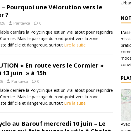
Urba
 – Pourquoi une Vélorution vers le
r ?
NOT
026
Par tavca
0
lable derrière la Polyclinique est un vrai atout pour rejoindre
L'ass
 Cormier. Mais le passage du rond‑point vers la zone
missi
reste difficile et dangereux, surtout
Lire la suite
prati
commu
mode 
TION « En route vers le Cormier »
conviv
 13 juin » à 15h
PLA
26
Par tavca
0
lable derrière la Polyclinique est un vrai atout pour rejoindre
 Cormier. Mais le passage du rond‑point vers la zone
reste difficile et dangereux, surtout
Lire la suite
yclo au Barouf mercredi 10 juin – Le
Avec 
recen