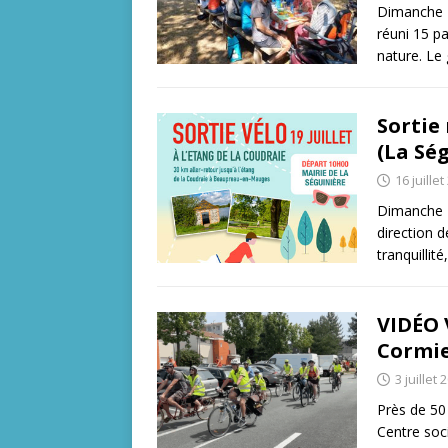
Dimanche 19
réuni 15 pa
nature. Le
Sortie 
(La Sé
16 juille
Dimanche 19
direction 
tranquillit
VIDÉO 
Cormie
3 juillet 
Près de 50 
Centre soci