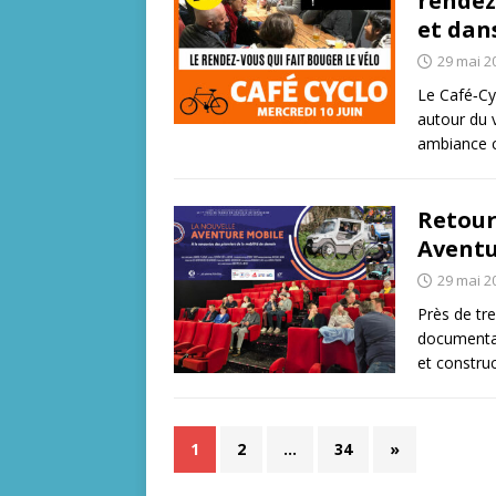
rendez
et dans
29 mai 2
Le Café‑Cy
autour du v
ambiance c
Retour
Aventu
29 mai 2
Près de tr
documentai
et construc
1
2
…
34
»