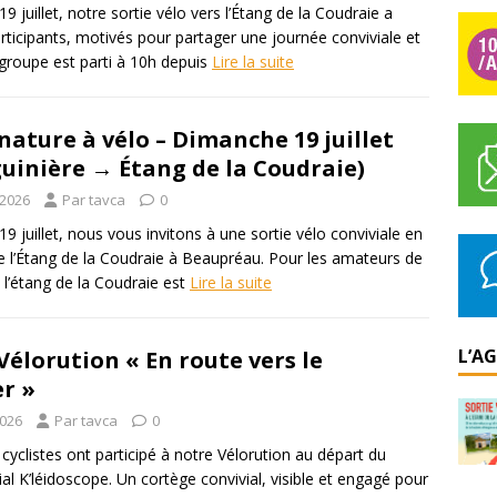
 juillet, notre sortie vélo vers l’Étang de la Coudraie a
rticipants, motivés pour partager une journée conviviale et
 groupe est parti à 10h depuis
Lire la suite
nature à vélo – Dimanche 19 juillet
guinière → Étang de la Coudraie)
t 2026
Par tavca
0
 juillet, nous vous invitons à une sortie vélo conviviale en
de l’Étang de la Coudraie à Beaupréau. Pour les amateurs de
é, l’étang de la Coudraie est
Lire la suite
L’A
Vélorution « En route vers le
r »
2026
Par tavca
0
cyclistes ont participé à notre Vélorution au départ du
al K’léidoscope. Un cortège convivial, visible et engagé pour