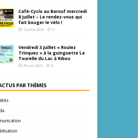
Café-Cyclo au Barouf mercredi
8 juillet – Le rendez-vous qui
fait bouger le vélo !
3 juillet 2026
0
Vendredi 3 juillet « Roulez
Trinquez » à la guinguette La
Tourelle du Lac à Ribou
28 juin 2026
0
 ACTUS PAR THÈMES
lités
da
unication
bilisation