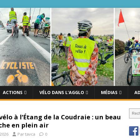
ACTIONS
VÉLO DANS L’AGGLO
MÉDIAS
A
vélo à l’Étang de la Coudraie : un beau
he en plein air
t 2026
Par tavca
0