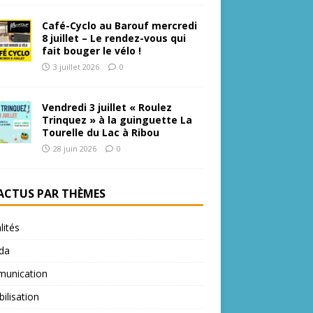
Café-Cyclo au Barouf mercredi
8 juillet – Le rendez-vous qui
fait bouger le vélo !
3 juillet 2026
0
Vendredi 3 juillet « Roulez
Trinquez » à la guinguette La
Tourelle du Lac à Ribou
28 juin 2026
0
 ACTUS PAR THÈMES
lités
da
unication
bilisation