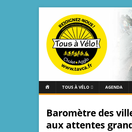
A
TOUS À VÉLO
AGENDA
C
C
U
Baromètre des vill
E
I
aux attentes grand
L