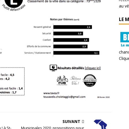
au vé
LE 
chanc
Clique
SUIVANT
! à St-
Municipales 2020, propositions pour