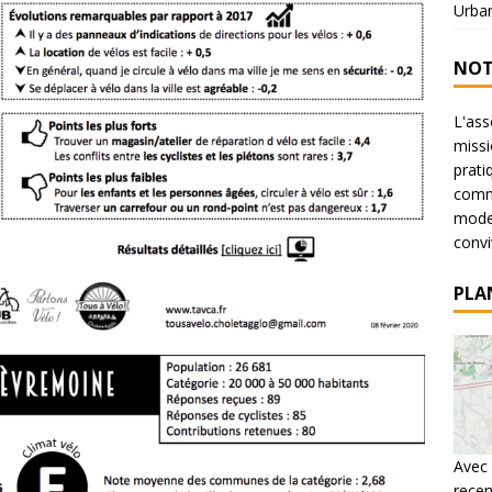
Urba
NOT
L'ass
missi
prati
commu
mode 
conviv
PLA
Avec 
recen