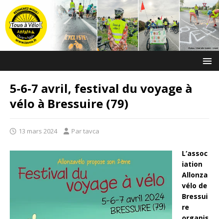
5-6-7 avril, festival du voyage à
vélo à Bressuire (79)
13 mars 2024
Par tavca
L’assoc
iation
Allonza
vélo de
Bressui
re
organis