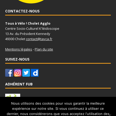
CONTACTEZ-NOUS
Tous à Vélo ! Cholet Agglo
Centre Socio-Culturel K'léidoscope
13 Av. du Président Kennedy
49300 Cholet
contact@tavca.fr
Mentions légales
-
Plan du site
SUIVEZ-NOUS
ADHÉRENT FUB
Nous utilisons des cookies pour vous garantir la meilleure
expérience sur notre site. Si vous continuez à utiliser ce
Tous à Vélo - Cholet Agglo est adhérent à la Fédération Française
dernier, nous considérerons que vous acceptez l'utilisation des
des Usagers de la Bicyclette
www.fub.fr