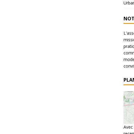
Urba
NOT
L'ass
missi
prati
commu
mode 
conviv
PLA
Avec 
recen