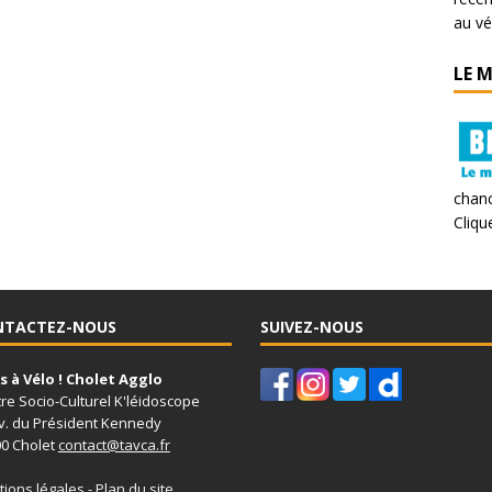
au vé
LE 
chanc
Clique
NTACTEZ-NOUS
SUIVEZ-NOUS
 à Vélo ! Cholet Agglo
re Socio-Culturel K'léidoscope
v. du Président Kennedy
0 Cholet
contact@tavca.fr
ions légales
-
Plan du site