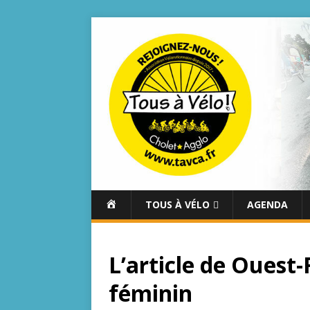
A
TOUS À VÉLO
AGENDA
C
C
U
L’article de Ouest-
E
I
féminin
L