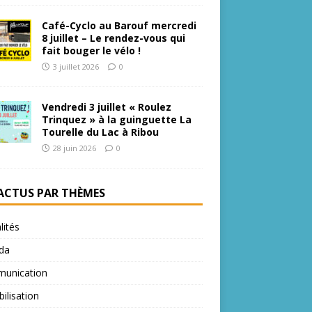
Café-Cyclo au Barouf mercredi
8 juillet – Le rendez-vous qui
fait bouger le vélo !
3 juillet 2026
0
Vendredi 3 juillet « Roulez
Trinquez » à la guinguette La
Tourelle du Lac à Ribou
28 juin 2026
0
 ACTUS PAR THÈMES
lités
da
unication
bilisation