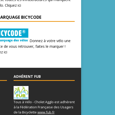
lo.
Cliquez ici
MARQUAGE BICYCODE
Donnez à votre vélo une
e de vous retrouver, faites le marquer !
z ici
ADHÉRENT FUB
Tous à Vélo - Cholet Agglo est adhérent
à la Fédération Française des Usagers
de la Bicyclette
www.fub.fr