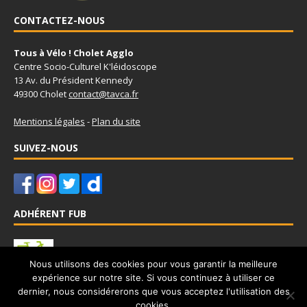
CONTACTEZ-NOUS
Tous à Vélo ! Cholet Agglo
Centre Socio-Culturel K'léidoscope
13 Av. du Président Kennedy
49300 Cholet
contact@tavca.fr
Mentions légales
-
Plan du site
SUIVEZ-NOUS
ADHÉRENT FUB
Nous utilisons des cookies pour vous garantir la meilleure
expérience sur notre site. Si vous continuez à utiliser ce
Tous à Vélo - Cholet Agglo est adhérent à la Fédération Française
dernier, nous considérerons que vous acceptez l'utilisation des
des Usagers de la Bicyclette
www.fub.fr
cookies.