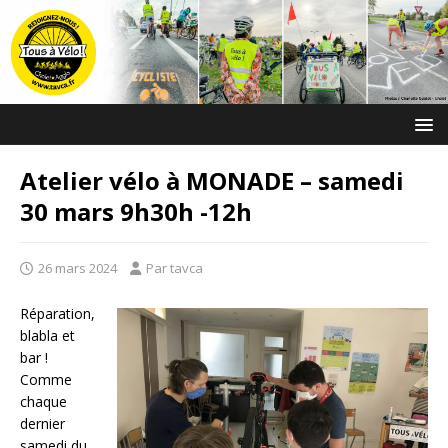
Atelier vélo à MONADE – samedi
30 mars 9h30h -12h
26 mars 2024
Par tavca
Réparation,
blabla et
bar !
Comme
chaque
dernier
samedi du