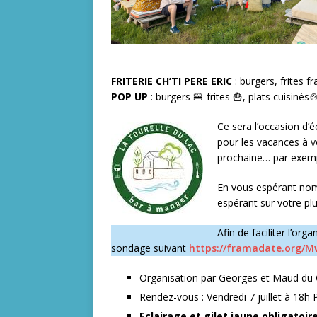
FRITERIE CH’TI PERE ERIC
: burgers, frites f
POP UP
: burgers 🍔 frites 🍟, plats cuisinés
Ce sera l’occasion d’
pour les vacances à v
prochaine… par exemp
En vous espérant nom
espérant sur votre plu
Afin de faciliter l’org
sondage suivant
https://framadate.org/
Organisation par Georges et Maud du 
Rendez-vous : Vendredi 7 juillet à 18h
Eclairage et gilet jaune obligatoir