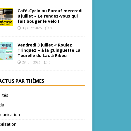
Café-Cyclo au Barouf mercredi
8 juillet – Le rendez-vous qui
fait bouger le vélo !
3 juillet 2026
0
Vendredi 3 juillet « Roulez
Trinquez » à la guinguette La
Tourelle du Lac à Ribou
28 juin 2026
0
 ACTUS PAR THÈMES
lités
da
unication
bilisation