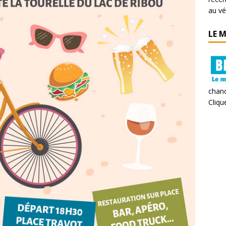
au vé
LE 
chanc
Clique