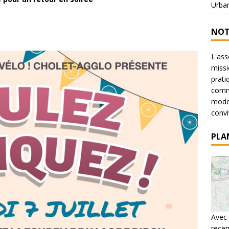
Urba
NOT
L'ass
missi
prati
commu
mode 
conviv
PLA
Avec 
recen