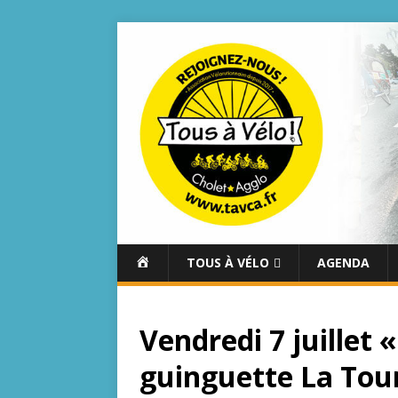
A
TOUS À VÉLO
AGENDA
C
C
U
Vendredi 7 juillet 
E
I
guinguette La Tour
L