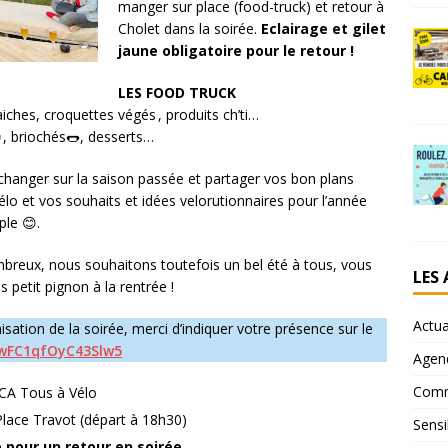
manger sur place (food-truck) et retour à
Cholet dans la soirée.
Eclairage et gilet
jaune obligatoire pour le retour !
LES FOOD TRUCK
raiches, croquettes végés , produits ch’ti…
🍲, briochés🌭, desserts…
échanger sur la saison passée et partager vos bon plans
élo et vos souhaits et idées velorutionnaires pour l’année
le 😊.
breux, nous souhaitons toutefois un bel été à tous, vous
LES
s petit pignon à la rentrée !
Actua
anisation de la soirée, merci d’indiquer votre présence sur le
MwFC1qfOyC43Slw5
Agen
Comm
CA Tous à Vélo
 Place Travot (départ à 18h30)
Sensi
e pour un retour en soirée