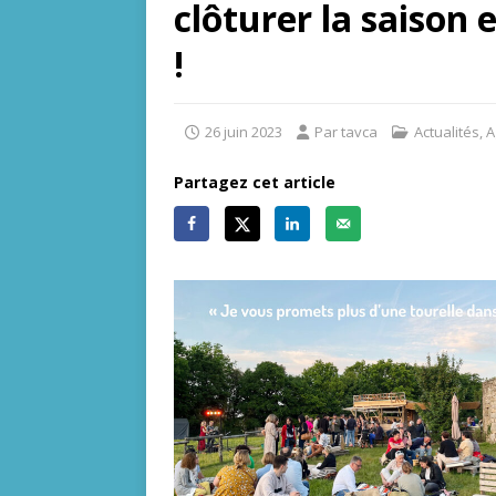
clôturer la saison
!
26 juin 2023
Par tavca
Actualités
,
A
Partagez cet article