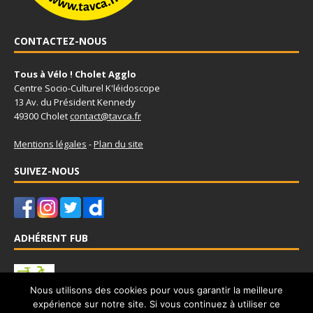
CONTACTEZ-NOUS
Tous à Vélo ! Cholet Agglo
Centre Socio-Culturel K'léidoscope
13 Av. du Président Kennedy
49300 Cholet
contact@tavca.fr
Mentions légales
-
Plan du site
SUIVEZ-NOUS
ADHÉRENT FUB
Nous utilisons des cookies pour vous garantir la meilleure
expérience sur notre site. Si vous continuez à utiliser ce
Tous à Vélo - Cholet Agglo est adhérent à la Fédération Française