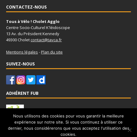
CONTACTEZ-NOUS
Tous à Vélo ! Cholet Agglo
Centre Socio-Culturel K'léidoscope
13 Av. du Président Kennedy
49300 Cholet
contact@tavca.fr
Mentions légales
-
Plan du site
SUIVEZ-NOUS
ADHÉRENT FUB
Nous utilisons des cookies pour vous garantir la meilleure
expérience sur notre site. Si vous continuez à utiliser ce
Tous à Vélo - Cholet Agglo est adhérent à la Fédération Française
dernier, nous considérerons que vous acceptez l'utilisation des
des Usagers de la Bicyclette
www.fub.fr
cookies.