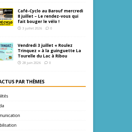
Café-Cyclo au Barouf mercredi
8 juillet – Le rendez-vous qui
fait bouger le vélo !
3 juillet 2026
0
Vendredi 3 juillet « Roulez
Trinquez » à la guinguette La
Tourelle du Lac à Ribou
28 juin 2026
0
 ACTUS PAR THÈMES
lités
da
unication
bilisation