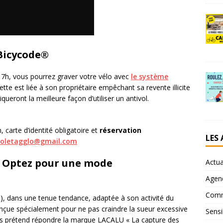
 Bicycode®
 17h, vous pourrez graver votre vélo avec
le système
ette est liée à son propriétaire empêchant sa revente illicite
iqueront la meilleure façon d’utiliser un antivol.
 carte d’identité obligatoire et
réservation
LES
holetagglo@gmail.com
« Optez pour une mode
Actua
Agen
Comm
e), dans une tenue tendance, adaptée à son activité du
onçue spécialement pour ne pas craindre la sueur excessive
Sensi
quels prétend répondre la marque LACALU « La capture des