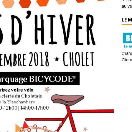
au vé
LE 
chanc
Clique