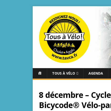
A
TOUS À VÉLO
AGENDA
C
C
U
8 décembre – Cycl
E
I
Bicycode® Vélo-par
L