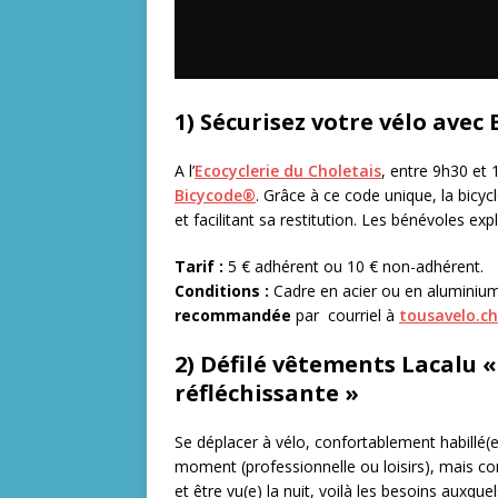
1) Sécurisez votre vélo avec
A l’
Ecocyclerie du Choletais
, entre 9h30 et
Bicycode®
. Grâce à ce code unique, la bicycl
et facilitant sa restitution. Les bénévoles expl
Tarif :
5 € adhérent ou 10 € non-adhérent.
Conditions :
Cadre en acier ou en aluminium,
recommandée
par courriel à
tousavelo.c
2) Défilé vêtements Lacalu 
réfléchissante »
Se déplacer à vélo, confortablement habillé(
moment (professionnelle ou loisirs), mais c
et être vu(e) la nuit, voilà les besoins aux