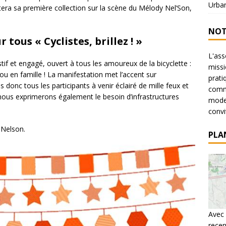
Urba
ntera sa première collection sur la scène du Mélody Nel’Son,
NOT
tous « Cyclistes, brillez ! »
L'ass
tif et engagé, ouvert à tous les amoureux de la bicyclette :
missi
l ou en famille ! La manifestation met l’accent sur
prati
s donc tous les participants à venir éclairé de mille feux et
commu
 nous exprimerons également le besoin d’infrastructures
mode 
conviv
 Nelson.
PLA
Avec 
recen