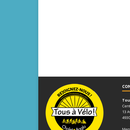
CO
Tous
Cent
13 A
4930
Ment