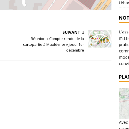
Urba
NOT
L'ass
SUIVANT
missi
Réunion « Compte-rendu de la
cartopartie à Maulévrier » jeudi 1er
prati
décembre
commu
mode 
conviv
PLA
Avec 
recen