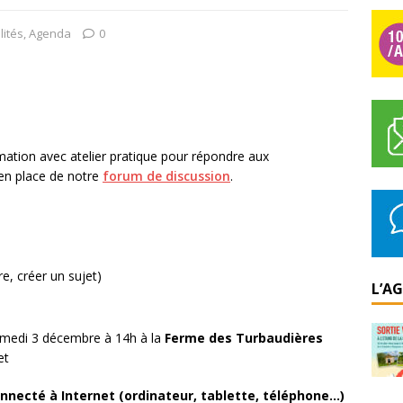
lités
,
Agenda
0
ation avec atelier pratique pour répondre aux
en place de notre
forum de discussion
.
e, créer un sujet)
L’A
samedi 3 décembre à 14h à la
Ferme des Turbaudières
et
nnecté à Internet (ordinateur, tablette, téléphone…)