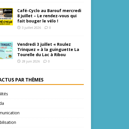
Café-Cyclo au Barouf mercredi
8 juillet – Le rendez-vous qui
fait bouger le vélo !
3 juillet 2026
0
Vendredi 3 juillet « Roulez
Trinquez » à la guinguette La
Tourelle du Lac à Ribou
28 juin 2026
0
 ACTUS PAR THÈMES
lités
da
unication
bilisation