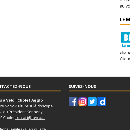
au vé
LE 
chanc
Clique
NTACTEZ-NOUS
SUIVEZ-NOUS
 à Vélo ! Cholet Agglo
re Socio-Culturel K'léidoscope
v. du Président Kennedy
0 Cholet
contact@tavca.fr
ions légales
-
Plan du site