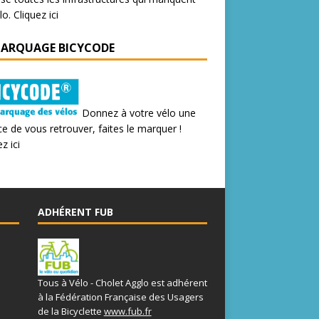
lo.
Cliquez ici
MARQUAGE BICYCODE
Donnez à votre vélo une
e de vous retrouver, faites le marquer !
z ici
ADHÉRENT FUB
Tous à Vélo - Cholet Agglo est adhérent
à la Fédération Française des Usagers
de la Bicyclette
www.fub.fr