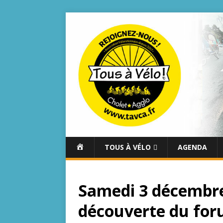
A
TOUS À VÉLO
AGENDA
C
C
U
Samedi 3 décembre 
E
I
découverte du for
L