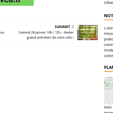
Urba
NOT
SUIVANT
L'ass
 au
Samedi 28 janvier 10h / 12h – Atelier
missi
gratuit entretien de votre vélo !
prati
commu
mode 
conviv
PLA
Avec 
recen