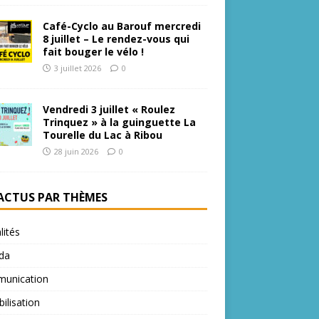
Café-Cyclo au Barouf mercredi
8 juillet – Le rendez-vous qui
fait bouger le vélo !
3 juillet 2026
0
Vendredi 3 juillet « Roulez
Trinquez » à la guinguette La
Tourelle du Lac à Ribou
28 juin 2026
0
 ACTUS PAR THÈMES
lités
da
unication
bilisation