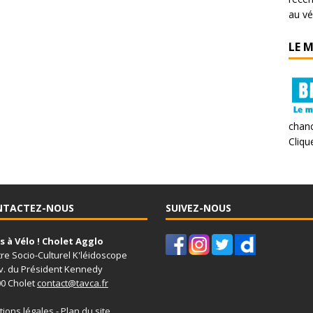
au vé
LE 
chanc
Clique
NTACTEZ-NOUS
SUIVEZ-NOUS
 à Vélo ! Cholet Agglo
re Socio-Culturel K'léidoscope
v. du Président Kennedy
0 Cholet
contact@tavca.fr
ions légales
-
Plan du site