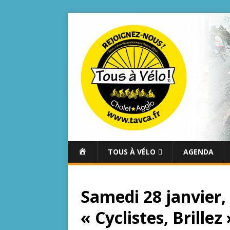
A
TOUS À VÉLO
AGENDA
C
C
U
Samedi 28 janvier,
E
I
« Cyclistes, Brillez 
L