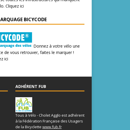
lo.
Cliquez ici
MARQUAGE BICYCODE
Donnez à votre vélo une
e de vous retrouver, faites le marquer !
z ici
ADHÉRENT FUB
Tous à Vélo - Cholet Agglo est adhérent
à la Fédération Française des Usagers
de la Bicyclette
www.fub.fr