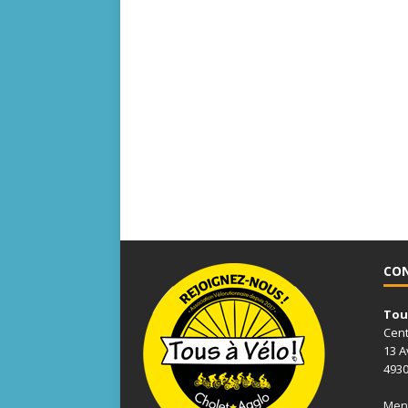
CO
Tous
Cent
13 A
4930
Ment