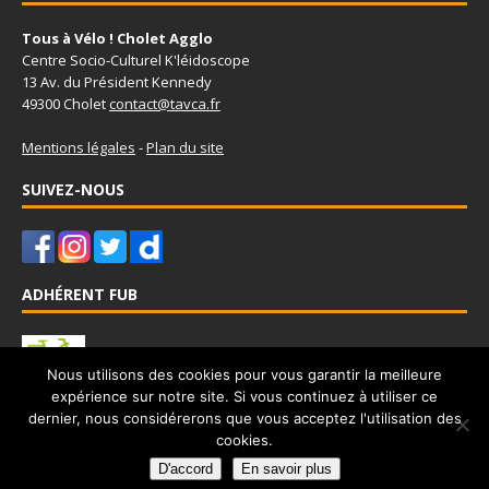
Tous à Vélo ! Cholet Agglo
Centre Socio-Culturel K'léidoscope
13 Av. du Président Kennedy
49300 Cholet
contact@tavca.fr
Mentions légales
-
Plan du site
SUIVEZ-NOUS
ADHÉRENT FUB
Nous utilisons des cookies pour vous garantir la meilleure
expérience sur notre site. Si vous continuez à utiliser ce
Tous à Vélo - Cholet Agglo est adhérent à la Fédération Française
dernier, nous considérerons que vous acceptez l'utilisation des
des Usagers de la Bicyclette
www.fub.fr
cookies.
D'accord
En savoir plus
Copyright © 2026 |
Tous à Vélo Cholet Agglo