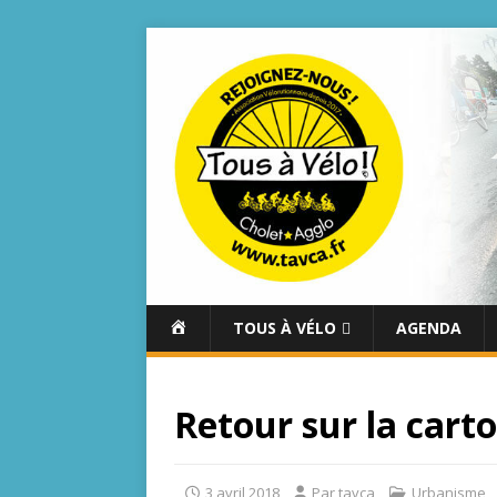
A
TOUS À VÉLO
AGENDA
C
C
U
Retour sur la carto
E
I
L
3 avril 2018
Par tavca
Urbanisme