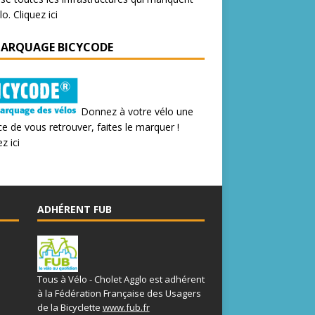
lo.
Cliquez ici
MARQUAGE BICYCODE
Donnez à votre vélo une
e de vous retrouver, faites le marquer !
z ici
ADHÉRENT FUB
Tous à Vélo - Cholet Agglo est adhérent
à la Fédération Française des Usagers
de la Bicyclette
www.fub.fr