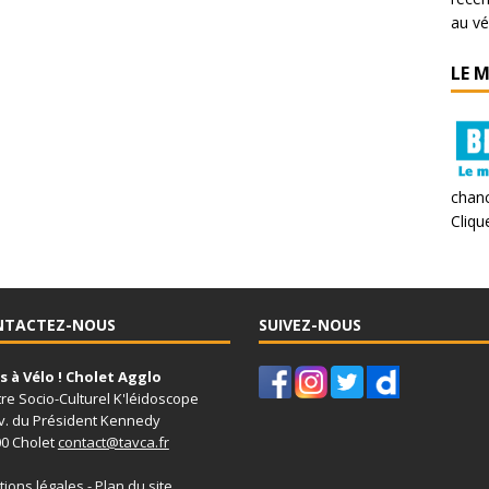
au vé
LE 
chanc
Clique
NTACTEZ-NOUS
SUIVEZ-NOUS
 à Vélo ! Cholet Agglo
re Socio-Culturel K'léidoscope
v. du Président Kennedy
0 Cholet
contact@tavca.fr
ions légales
-
Plan du site