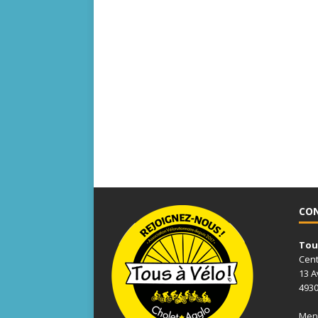
CO
Tous
Cent
13 A
4930
Ment