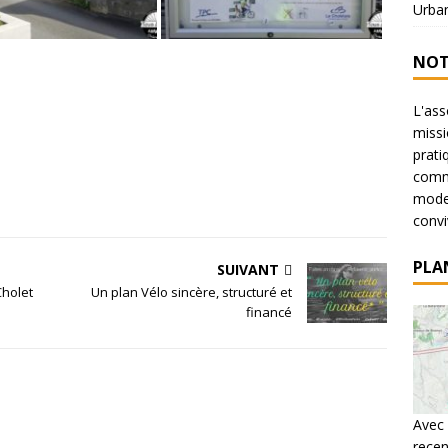
Urba
NOT
L'ass
missi
prati
commu
mode 
conviv
PLA
SUIVANT
Cholet
Un plan Vélo sincère, structuré et
financé
Avec 
recen