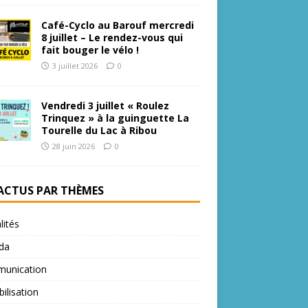
Café-Cyclo au Barouf mercredi
8 juillet – Le rendez-vous qui
fait bouger le vélo !
3 juillet 2026
0
Vendredi 3 juillet « Roulez
Trinquez » à la guinguette La
Tourelle du Lac à Ribou
28 juin 2026
0
 ACTUS PAR THÈMES
lités
da
unication
bilisation