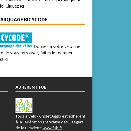
lo.
Cliquez ici
MARQUAGE BICYCODE
Donnez à votre vélo une
e de vous retrouver, faites le marquer !
z ici
ADHÉRENT FUB
Tous à Vélo - Cholet Agglo est adhérent
à la Fédération Française des Usagers
de la Bicyclette
www.fub.fr