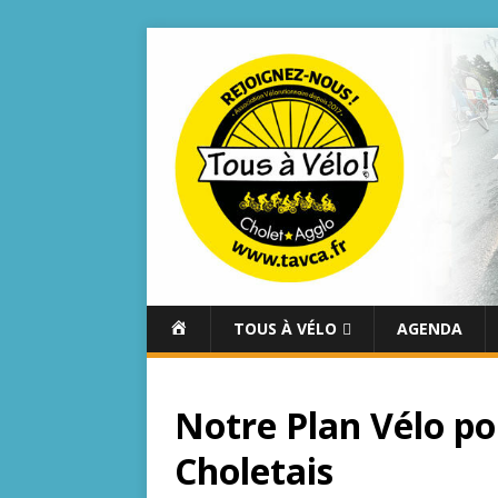
A
TOUS À VÉLO
AGENDA
C
C
U
Notre Plan Vélo po
E
I
Choletais
L