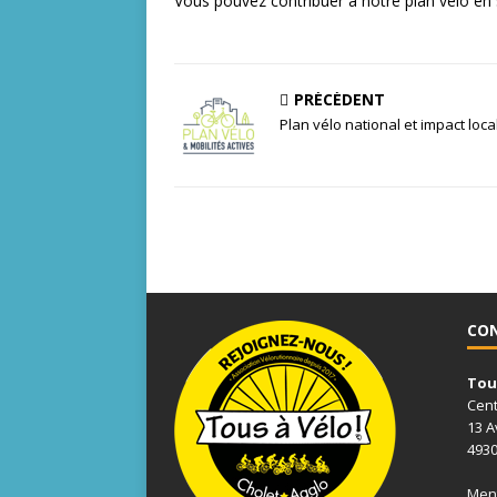
Vous pouvez contribuer à notre plan vélo en 
PRÉCÉDENT
Plan vélo national et impact loca
CO
Tous
Cent
13 A
4930
Ment