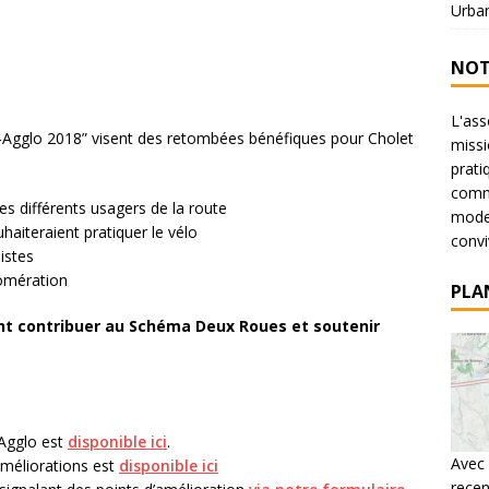
Urba
NOT
L'ass
-Agglo 2018” visent des retombées bénéfiques pour Cholet
missi
prati
commu
es différents usagers de la route
mode 
uhaiteraient pratiquer le vélo
conviv
istes
lomération
PLA
nt contribuer au Schéma Deux Roues et soutenir
-Agglo est
disponible ici
.
Avec 
 améliorations est
disponible ici
recen