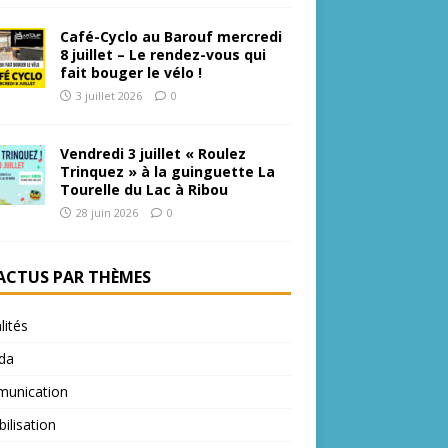
Café-Cyclo au Barouf mercredi
8 juillet – Le rendez-vous qui
fait bouger le vélo !
3 juillet 2026
0
Vendredi 3 juillet « Roulez
Trinquez » à la guinguette La
Tourelle du Lac à Ribou
28 juin 2026
0
 ACTUS PAR THÈMES
lités
da
unication
bilisation