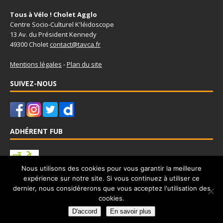
Tous à Vélo ! Cholet Agglo
Centre Socio-Culturel K'léidoscope
13 Av. du Président Kennedy
49300 Cholet
contact@tavca.fr
Mentions légales
-
Plan du site
SUIVEZ-NOUS
ADHÉRENT FUB
Nous utilisons des cookies pour vous garantir la meilleure
expérience sur notre site. Si vous continuez à utiliser ce
Tous à Vélo - Cholet Agglo est adhérent à la Fédération Française
dernier, nous considérerons que vous acceptez l'utilisation des
des Usagers de la Bicyclette
www.fub.fr
cookies.
D'accord
En savoir plus
Copyright © 2026 |
Tous à Vélo Cholet Agglo