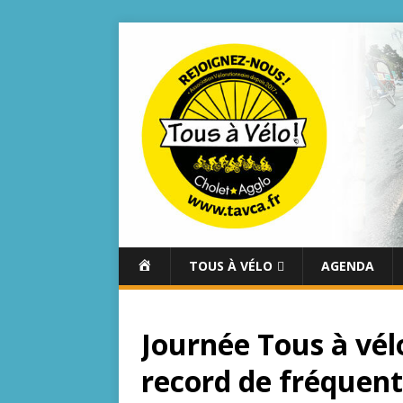
A
TOUS À VÉLO
AGENDA
C
C
U
Journée Tous à vél
E
I
record de fréquent
L