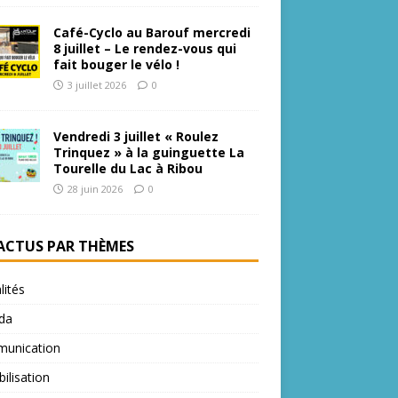
Café-Cyclo au Barouf mercredi
8 juillet – Le rendez-vous qui
fait bouger le vélo !
3 juillet 2026
0
Vendredi 3 juillet « Roulez
Trinquez » à la guinguette La
Tourelle du Lac à Ribou
28 juin 2026
0
 ACTUS PAR THÈMES
lités
da
unication
bilisation