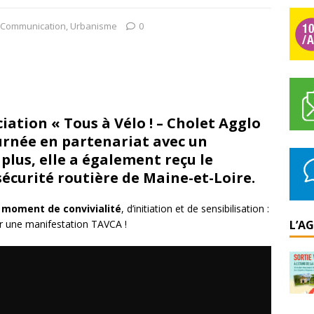
Communication
,
Urbanisme
0
iation « Tous à Vélo ! – Cholet Agglo
urnée en partenariat avec un
lus, elle a également reçu le
sécurité routière de Maine-et-Loire.
e moment de convivialité
, d’initiation et de sensibilisation :
ur une manifestation TAVCA !
L’A