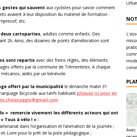
Urba
s gestes qui sauvent
aux cyclistes pour savoir comment
ants avaient à leur disposition du matériel de formation :
NOT
pressif, etc.
x deux cartoparties
, adultes comme enfants. Des
L'ass
 2h. Ainsi, des dizaines de points d’amélioration sont
missi
prati
commu
los sont repartis
avec des freins réglés, des éléments
mode 
airages offerts par la commune de Trémentines. A chaque
conviv
n mécanos, aidés par un bénévole.
PLA
ge offert par la municipalité
le dimanche matin 31
marquage Bicycode aux tarifs habituels (
cliquez ici pour en
elo.choletagglo@gmail.com
glo » remercie vivement les différents acteurs qui ont
« Tous à vélo ! » :
tenariat dans l’organisation et l’animation de la journée ;
Avec 
et-Loire pour le prêt de la piste pédagogique ;
recen