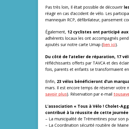
Pas très loin, Il était possible de découvrir
le
réagir en cas d’accident de vélo. Les particip
mannequin RCP, défibrilateur, pansement com
Également,
12 cyclistes ont participé au
adhérents locaux les ont accompagnés pendant
ajoutés sur notre carte Umap (
lien ici
).
Du côté de l’atelier de réparation, 17 vé
réfléchissants offerts par TAVCA et des écl
fois, parents et enfants se transformaient e
Enfin,
23 vélos bénéficieront d’un marqua
mars. Il est encore temps de réserver votre 
savoir plus
). Réservation par e-mail
tousav
L’association « Tous à Vélo ! Cholet-Ag
contribué à la réussite de cette journée 
– La municipalité de Trémentines pour son par
– La Coordination sécurité routière de Maine-