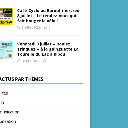
Café-Cyclo au Barouf mercredi
8 juillet – Le rendez-vous qui
fait bouger le vélo !
3 juillet 2026
0
Vendredi 3 juillet « Roulez
Trinquez » à la guinguette La
Tourelle du Lac à Ribou
28 juin 2026
0
 ACTUS PAR THÈMES
lités
da
unication
bilisation