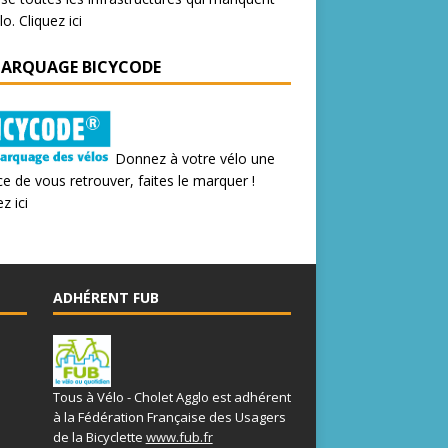
lo.
Cliquez ici
MARQUAGE BICYCODE
Donnez à votre vélo une
e de vous retrouver, faites le marquer !
z ici
ADHÉRENT FUB
Tous à Vélo - Cholet Agglo est adhérent
à la Fédération Française des Usagers
de la Bicyclette
www.fub.fr