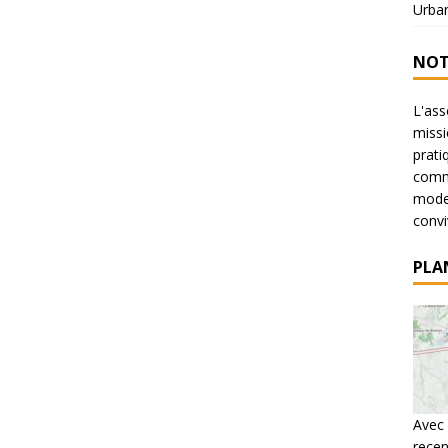
Urba
NOT
L'ass
missi
prati
commu
mode 
conviv
PLA
Avec 
recen