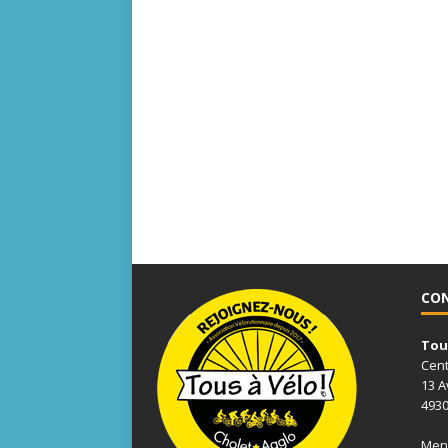
CO
Tous
Cent
13 A
4930
Ment