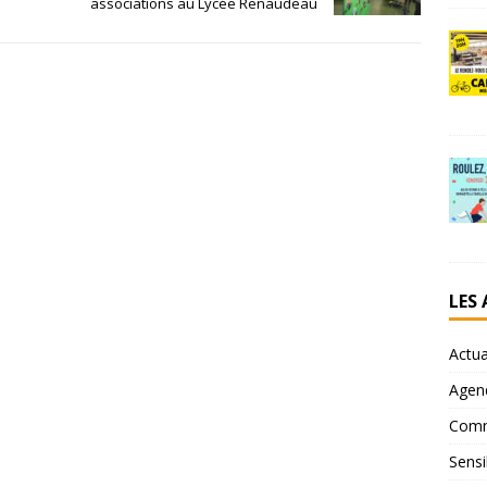
associations au Lycée Renaudeau
LES
Actua
Agen
Comm
Sensi