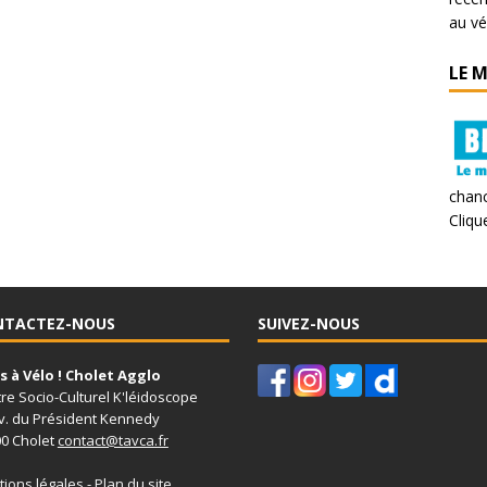
au vé
LE 
chanc
Clique
NTACTEZ-NOUS
SUIVEZ-NOUS
 à Vélo ! Cholet Agglo
re Socio-Culturel K'léidoscope
v. du Président Kennedy
0 Cholet
contact@tavca.fr
ions légales
-
Plan du site