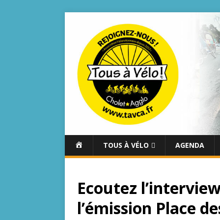
A
TOUS À VÉLO
AGENDA
C
C
U
Ecoutez l’intervie
E
I
l’émission Place d
L