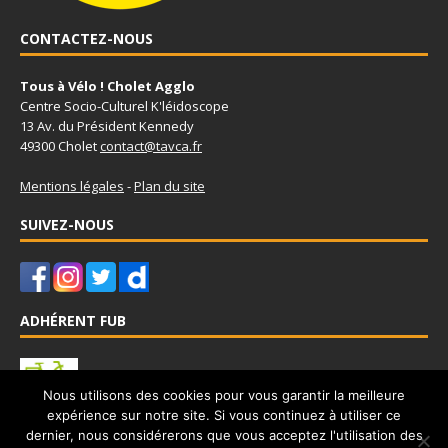
CONTACTEZ-NOUS
Tous à Vélo ! Cholet Agglo
Centre Socio-Culturel K'léidoscope
13 Av. du Président Kennedy
49300 Cholet
contact@tavca.fr
Mentions légales
-
Plan du site
SUIVEZ-NOUS
ADHÉRENT FUB
Nous utilisons des cookies pour vous garantir la meilleure
expérience sur notre site. Si vous continuez à utiliser ce
Tous à Vélo - Cholet Agglo est adhérent à la Fédération Française
dernier, nous considérerons que vous acceptez l'utilisation des
des Usagers de la Bicyclette
www.fub.fr