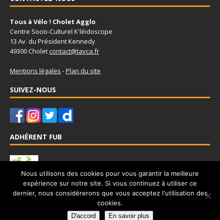
Tous à Vélo ! Cholet Agglo
Centre Socio-Culturel K'léidoscope
13 Av. du Président Kennedy
49300 Cholet
contact@tavca.fr
Mentions légales
-
Plan du site
SUIVEZ-NOUS
ADHÉRENT FUB
Nous utilisons des cookies pour vous garantir la meilleure
expérience sur notre site. Si vous continuez à utiliser ce
Tous à Vélo - Cholet Agglo est adhérent à la Fédération Française
dernier, nous considérerons que vous acceptez l'utilisation des
des Usagers de la Bicyclette
www.fub.fr
cookies.
D'accord
En savoir plus