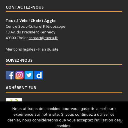
CONTACTEZ-NOUS
Tous à Vélo ! Cholet Agglo
Centre Socio-Culturel K'léidoscope
13 Av. du Président Kennedy
49300 Cholet
contact@tavca.fr
Mentions légales
-
Plan du site
SUIVEZ-NOUS
ADHÉRENT FUB
Nous utilisons des cookies pour vous garantir la meilleure
expérience sur notre site. Si vous continuez à utiliser ce
Tous à Vélo - Cholet Agglo est adhérent à la Fédération Française
dernier, nous considérerons que vous acceptez l'utilisation des
des Usagers de la Bicyclette
www.fub.fr
cookies.