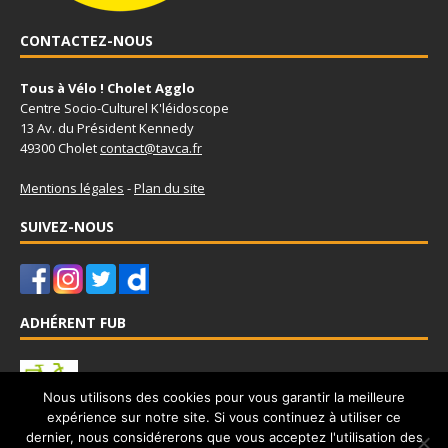
CONTACTEZ-NOUS
Tous à Vélo ! Cholet Agglo
Centre Socio-Culturel K'léidoscope
13 Av. du Président Kennedy
49300 Cholet
contact@tavca.fr
Mentions légales
-
Plan du site
SUIVEZ-NOUS
ADHÉRENT FUB
Nous utilisons des cookies pour vous garantir la meilleure
expérience sur notre site. Si vous continuez à utiliser ce
Tous à Vélo - Cholet Agglo est adhérent à la Fédération Française
dernier, nous considérerons que vous acceptez l'utilisation des
des Usagers de la Bicyclette
www.fub.fr